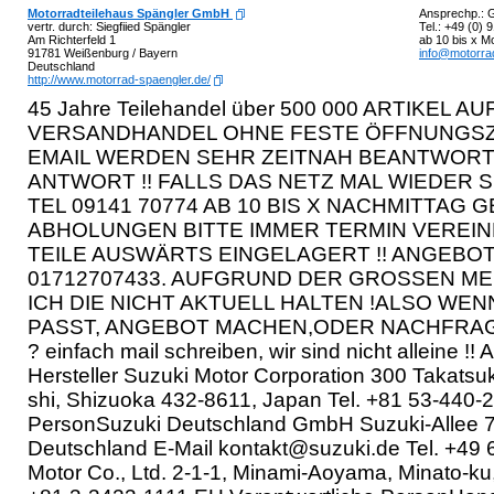
Motorradteilehaus Spängler GmbH
Ansprechp.: G
vertr. durch: Siegfiied Spängler
Tel.: +49 (0)
Am Richterfeld 1
ab 10 bis x M
91781 Weißenburg / Bayern
info@motorrad
Deutschland
http://www.motorrad-spaengler.de/
45 Jahre Teilehandel über 500 000 ARTIKEL AU
VERSANDHANDEL OHNE FESTE ÖFFNUNGSZEI
EMAIL WERDEN SEHR ZEITNAH BEANTWORTE
ANTWORT !! FALLS DAS NETZ MAL WIEDER 
TEL 09141 70774 AB 10 BIS X NACHMITTAG 
ABHOLUNGEN BITTE IMMER TERMIN VEREIN
TEILE AUSWÄRTS EINGELAGERT !! ANGEBO
01712707433. AUFGRUND DER GROSSEN ME
ICH DIE NICHT AKTUELL HALTEN !ALSO WEN
PASST, ANGEBOT MACHEN,ODER NACHFRAGEN!
? einfach mail schreiben, wir sind nicht alleine !
Hersteller Suzuki Motor Corporation 300 Takat
shi, Shizuoka 432-8611, Japan Tel. +81 53-440-
PersonSuzuki Deutschland GmbH Suzuki-Allee 
Deutschland E-Mail kontakt@suzuki.de Tel. +49 
Motor Co., Ltd. 2-1-1, Minami-Aoyama, Minato-ku