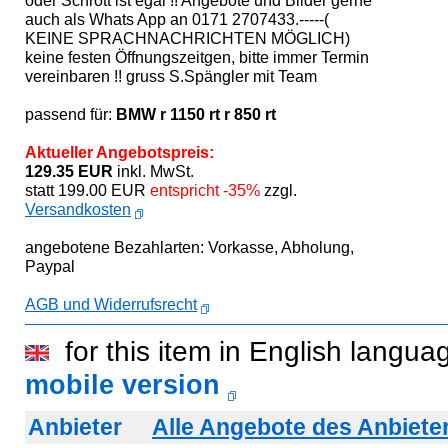
oder Schrott ist egal !! Angebote und Bilder gerne
auch als Whats App an 0171 2707433.-----(
KEINE SPRACHNACHRICHTEN MÖGLICH)
keine festen Öffnungszeitgen, bitte immer Termin
vereinbaren !! gruss S.Spängler mit Team
passend für:
BMW r 1150 rt r 850 rt
Aktueller Angebotspreis:
129.35 EUR
inkl. MwSt.
statt 199.00 EUR
entspricht -35%
zzgl.
Versandkosten
angebotene Bezahlarten: Vorkasse, Abholung,
Paypal
AGB und Widerrufsrecht
for this item in English langua
mobile version
Anbieter
Alle Angebote des Anbiete