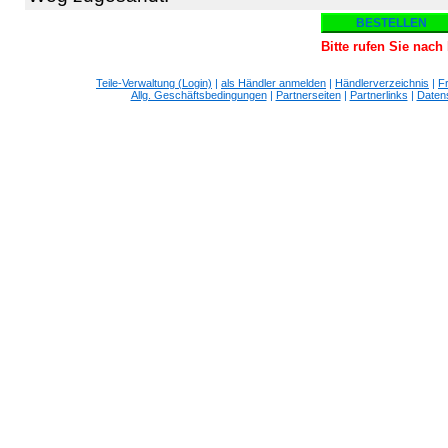
Bitte rufen Sie nac
Teile-Verwaltung (Login)
|
als Händler anmelden
|
Händlerverzeichnis
|
F
Allg. Geschäftsbedingungen
|
Partnerseiten
|
Partnerlinks
|
Daten