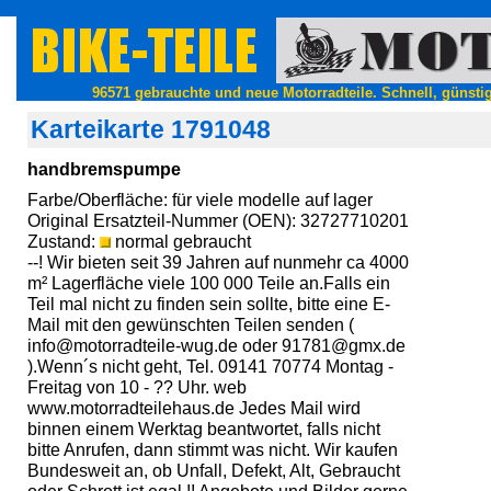
96571 gebrauchte und neue Motorradteile. Schnell, günstig
Karteikarte 1791048
handbremspumpe
Farbe/Oberfläche: für viele modelle auf lager
Original Ersatzteil-Nummer (OEN): 32727710201
Zustand:
normal gebraucht
--! Wir bieten seit 39 Jahren auf nunmehr ca 4000
m² Lagerfläche viele 100 000 Teile an.Falls ein
Teil mal nicht zu finden sein sollte, bitte eine E-
Mail mit den gewünschten Teilen senden (
info@motorradteile-wug.de oder 91781@gmx.de
).Wenn´s nicht geht, Tel. 09141 70774 Montag -
Freitag von 10 - ?? Uhr. web
www.motorradteilehaus.de Jedes Mail wird
binnen einem Werktag beantwortet, falls nicht
bitte Anrufen, dann stimmt was nicht. Wir kaufen
Bundesweit an, ob Unfall, Defekt, Alt, Gebraucht