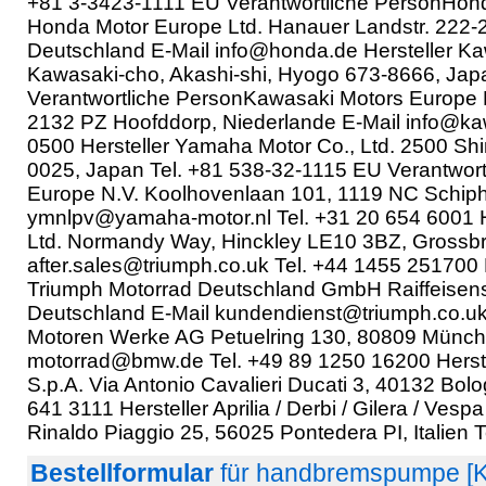
+81 3-3423-1111 EU Verantwortliche PersonHon
Honda Motor Europe Ltd. Hanauer Landstr. 222-2
Deutschland E-Mail info@honda.de Hersteller Kaw
Kawasaki-cho, Akashi-shi, Hyogo 673-8666, Jap
Verantwortliche PersonKawasaki Motors Europe N
2132 PZ Hoofddorp, Niederlande E-Mail info@ka
0500 Hersteller Yamaha Motor Co., Ltd. 2500 Shi
0025, Japan Tel. +81 538-32-1115 EU Verantwor
Europe N.V. Koolhovenlaan 101, 1119 NC Schipho
ymnlpv@yamaha-motor.nl Tel. +31 20 654 6001 H
Ltd. Normandy Way, Hinckley LE10 3BZ, Grossbri
after.sales@triumph.co.uk Tel. +44 1455 251700
Triumph Motorrad Deutschland GmbH Raiffeisenst
Deutschland E-Mail kundendienst@triumph.co.uk 
Motoren Werke AG Petuelring 130, 80809 Münch
motorrad@bmw.de Tel. +49 89 1250 16200 Herste
S.p.A. Via Antonio Cavalieri Ducati 3, 40132 Bolo
641 3111 Hersteller Aprilia / Derbi / Gilera / Vesp
Rinaldo Piaggio 25, 56025 Pontedera PI, Italien 
Bestellformular
für handbremspumpe [K