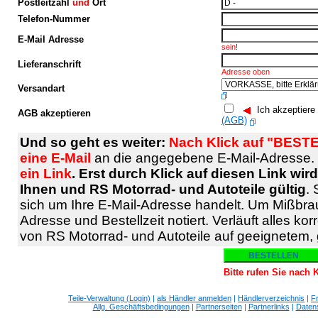
Postleitzahl
und
Ort
Telefon-Nummer
E-Mail Adresse
sein!
Lieferanschrift
Adresse oben
Versandart
Ich akzeptiere
AGB akzeptieren
(AGB)
Und so geht es weiter:
Nach Klick auf "BESTE
eine E-Mail
an die angegebene E-Mail-Adresse.
ein Link
. Erst durch Klick auf diesen Link wi
Ihnen und RS Motorrad- und Autoteile gültig
. 
sich um Ihre E-Mail-Adresse handelt. Um Mißbra
Adresse und Bestellzeit notiert. Verläuft alles kor
von RS Motorrad- und Autoteile auf geeignetem
Bitte rufen Sie nach
Teile-Verwaltung (Login)
|
als Händler anmelden
|
Händlerverzeichnis
|
F
Allg. Geschäftsbedingungen
|
Partnerseiten
|
Partnerlinks
|
Daten