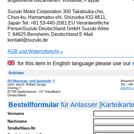
angebotene Bezahlarten: Vorkasse, Paypal
Suzuki Motor Corporation 300 Takatsuka-cho,
Chuo-ku, Hamamatsu-shi, Shizuoka 432-8611,
Japan Tel. +81 53-440-2061.EU Verantwortliche
PersonSuzuki Deutschland GmbH Suzuki-Allee
7, 64625 Bensheim, Deutschland E-Mail
kontakt@suzuki.de
AGB und Widerrufsrecht
for this item in English language please use our
Anbieter
RS Motorrad- und Autoteile
Ansprech
vertr. durch: Robert Szogs
Tel.: +49
Ostring 7
info@rs-m
87745 Eppishausen - OT Haselbach
Deutschland
Bestellformular
für Anlasser [Karteikar
Vorname
Nachname
Straße/Haus-Nr.