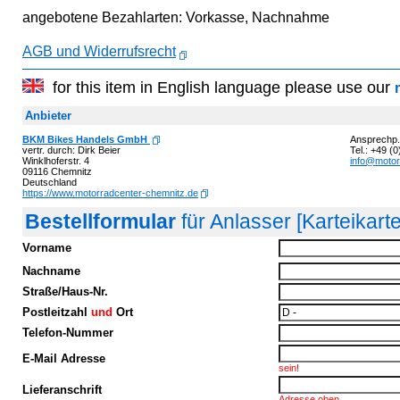
angebotene Bezahlarten: Vorkasse, Nachnahme
AGB und Widerrufsrecht
for this item in English language please use our
Anbieter
BKM Bikes Handels GmbH
Ansprechp.:
vertr. durch: Dirk Beier
Tel.: +49 (
Winklhoferstr. 4
info@motor
09116 Chemnitz
Deutschland
https://www.motorradcenter-chemnitz.de
Bestellformular
für Anlasser [Karteikar
Vorname
Nachname
Straße/Haus-Nr.
Postleitzahl
und
Ort
Telefon-Nummer
E-Mail Adresse
sein!
Lieferanschrift
Adresse oben