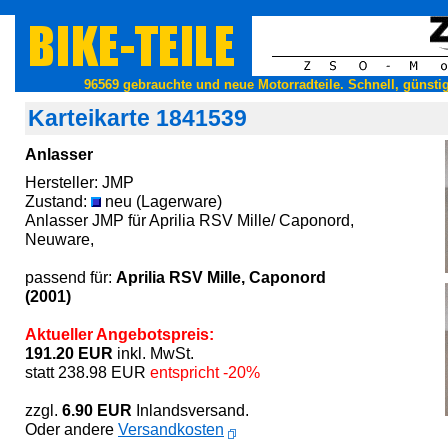
96569 gebrauchte und neue Motorradteile. Schnell, günstig
Karteikarte 1841539
Anlasser
Hersteller: JMP
Zustand:
neu (Lagerware)
Anlasser JMP für Aprilia RSV Mille/ Caponord,
Neuware,
passend für:
Aprilia RSV Mille, Caponord
(2001)
Aktueller Angebotspreis:
191.20 EUR
inkl. MwSt.
statt 238.98 EUR
entspricht -20%
zzgl.
6.90 EUR
Inlandsversand.
Oder andere
Versandkosten