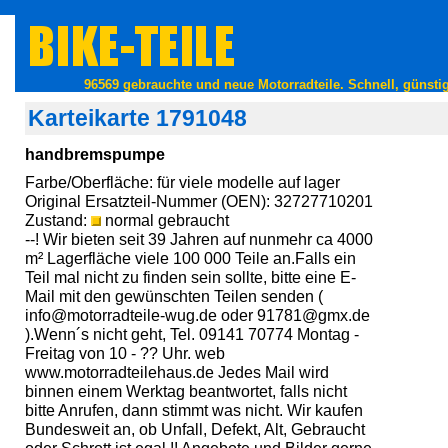
96569 gebrauchte und neue Motorradteile. Schnell, günstig
Karteikarte 1791048
handbremspumpe
Farbe/Oberfläche: für viele modelle auf lager
Original Ersatzteil-Nummer (OEN): 32727710201
Zustand:
normal gebraucht
--! Wir bieten seit 39 Jahren auf nunmehr ca 4000
m² Lagerfläche viele 100 000 Teile an.Falls ein
Teil mal nicht zu finden sein sollte, bitte eine E-
Mail mit den gewünschten Teilen senden (
info@motorradteile-wug.de oder 91781@gmx.de
).Wenn´s nicht geht, Tel. 09141 70774 Montag -
Freitag von 10 - ?? Uhr. web
www.motorradteilehaus.de Jedes Mail wird
binnen einem Werktag beantwortet, falls nicht
bitte Anrufen, dann stimmt was nicht. Wir kaufen
Bundesweit an, ob Unfall, Defekt, Alt, Gebraucht