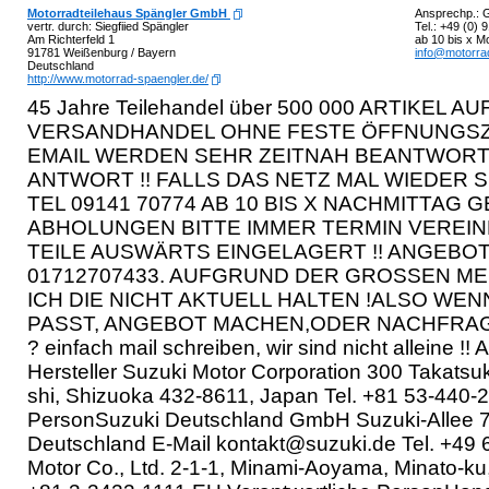
Motorradteilehaus Spängler GmbH
Ansprechp.: G
vertr. durch: Siegfiied Spängler
Tel.: +49 (0)
Am Richterfeld 1
ab 10 bis x M
91781 Weißenburg / Bayern
info@motorrad
Deutschland
http://www.motorrad-spaengler.de/
45 Jahre Teilehandel über 500 000 ARTIKEL AU
VERSANDHANDEL OHNE FESTE ÖFFNUNGSZEI
EMAIL WERDEN SEHR ZEITNAH BEANTWORTE
ANTWORT !! FALLS DAS NETZ MAL WIEDER 
TEL 09141 70774 AB 10 BIS X NACHMITTAG 
ABHOLUNGEN BITTE IMMER TERMIN VEREIN
TEILE AUSWÄRTS EINGELAGERT !! ANGEBO
01712707433. AUFGRUND DER GROSSEN ME
ICH DIE NICHT AKTUELL HALTEN !ALSO WEN
PASST, ANGEBOT MACHEN,ODER NACHFRAGEN!
? einfach mail schreiben, wir sind nicht alleine !
Hersteller Suzuki Motor Corporation 300 Takat
shi, Shizuoka 432-8611, Japan Tel. +81 53-440-
PersonSuzuki Deutschland GmbH Suzuki-Allee 
Deutschland E-Mail kontakt@suzuki.de Tel. +49 
Motor Co., Ltd. 2-1-1, Minami-Aoyama, Minato-ku