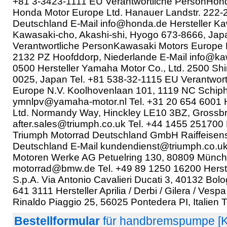
+81 3-3423-1111 EU Verantwortliche PersonHon
Honda Motor Europe Ltd. Hanauer Landstr. 222-2
Deutschland E-Mail info@honda.de Hersteller Kaw
Kawasaki-cho, Akashi-shi, Hyogo 673-8666, Jap
Verantwortliche PersonKawasaki Motors Europe N
2132 PZ Hoofddorp, Niederlande E-Mail info@ka
0500 Hersteller Yamaha Motor Co., Ltd. 2500 Shi
0025, Japan Tel. +81 538-32-1115 EU Verantwor
Europe N.V. Koolhovenlaan 101, 1119 NC Schipho
ymnlpv@yamaha-motor.nl Tel. +31 20 654 6001 H
Ltd. Normandy Way, Hinckley LE10 3BZ, Grossbri
after.sales@triumph.co.uk Tel. +44 1455 251700
Triumph Motorrad Deutschland GmbH Raiffeisenst
Deutschland E-Mail kundendienst@triumph.co.uk 
Motoren Werke AG Petuelring 130, 80809 Münch
motorrad@bmw.de Tel. +49 89 1250 16200 Herste
S.p.A. Via Antonio Cavalieri Ducati 3, 40132 Bolo
641 3111 Hersteller Aprilia / Derbi / Gilera / Vesp
Rinaldo Piaggio 25, 56025 Pontedera PI, Italien 
Bestellformular
für handbremspumpe [K