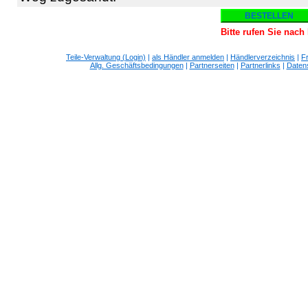
Bitte rufen Sie nac
Teile-Verwaltung (Login)
|
als Händler anmelden
|
Händlerverzeichnis
|
F
Allg. Geschäftsbedingungen
|
Partnerseiten
|
Partnerlinks
|
Daten