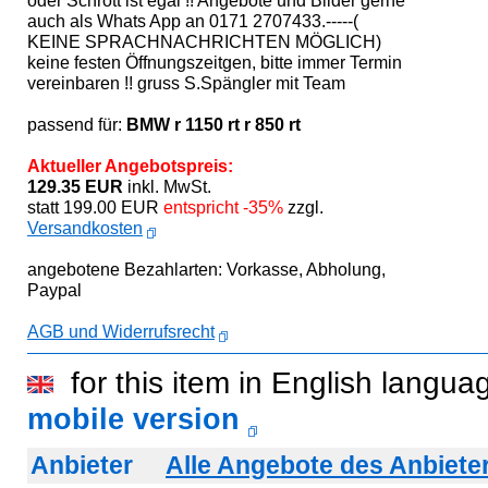
oder Schrott ist egal !! Angebote und Bilder gerne
auch als Whats App an 0171 2707433.-----(
KEINE SPRACHNACHRICHTEN MÖGLICH)
keine festen Öffnungszeitgen, bitte immer Termin
vereinbaren !! gruss S.Spängler mit Team
passend für:
BMW r 1150 rt r 850 rt
Aktueller Angebotspreis:
129.35 EUR
inkl. MwSt.
statt 199.00 EUR
entspricht -35%
zzgl.
Versandkosten
angebotene Bezahlarten: Vorkasse, Abholung,
Paypal
AGB und Widerrufsrecht
for this item in English langua
mobile version
Anbieter
Alle Angebote des Anbiete