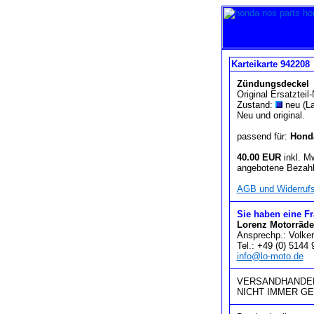
Karteikarte 942208
Zündungsdeckel
Original Ersatztei
Zustand:
neu (La
Neu und original.
passend für:
Hond
40.00 EUR
inkl. M
angebotene Bezahl
AGB und Widerrufs
Sie haben eine F
Lorenz Motorräde
Ansprechp.: Volker
Tel.: +49 (0) 5144
info@lo-moto.de
VERSANDHANDEL
NICHT IMMER G