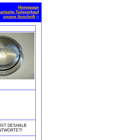
Homepage
artseite Teileverkauf
unsere Anschrift
IST DESHALB
NTWORTET!