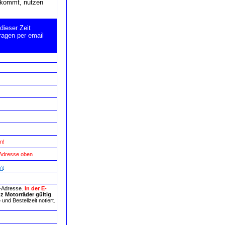
e kommt, nutzen
dieser Zeit
ragen per email
n!
 Adresse oben
l-Adresse.
In der E-
z Motorräder gültig
.
nd Bestellzeit notiert.