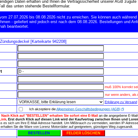
wendigen Daten erhalten und Ihnen die Vertragssicherheit unserer AGB zugut
Fall das unten stehende Bestellformular.
 vom 27.07.2026 bis 08.08.2026 nicht zu erreichen. Sie können auch während 
hmen - geliefert wird jedoch erst nach dem 08.08.2026. Bestellungen und Anf
nah beantwortet.
 Zündungsdeckel [Karteikarte 942208]
t
muß 100% korrekt sei
nur wenn anders, als
Erklärung zu Versand
Ich akzeptiere die
Allgemeinen Geschäftsbedingungen (AGB)
:
Nach Klick auf "BESTELLEN" erhalten Sie sofort eine E-Mail
an die angegebene E-Mai
Link
. Erst durch Klick auf diesen Link wird der Kaufvertrag zwischen Ihnen und Loren
ass es sich um Ihre E-Mail-Adresse handelt. Um Mißbrauch zu vermeiden, werden IP-Adresse u
 so erhalten Sie die Ware von Lorenz Motorräder auf geeignetem, günstigen Weg zugesandt.