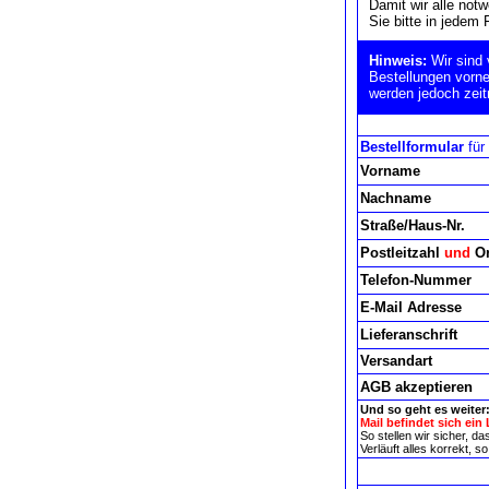
Damit wir alle not
Sie bitte in jedem 
Hinweis:
Wir sind
Bestellungen vorne
werden jedoch zeit
Bestellformular
für
Vorname
Nachname
Straße/Haus-Nr.
Postleitzahl
und
Or
Telefon-Nummer
E-Mail Adresse
Lieferanschrift
Versandart
AGB akzeptieren
Und so geht es weiter
Mail befindet sich ein 
So stellen wir sicher, d
Verläuft alles korrekt,