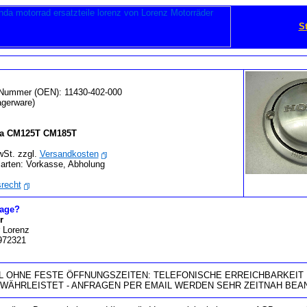
St
l-Nummer (OEN): 11430-402-000
gerware)
a CM125T CM185T
wSt. zzgl.
Versandkosten
arten: Vorkasse, Abholung
recht
rage?
r
 Lorenz
 972321
 OHNE FESTE ÖFFNUNGSZEITEN: TELEFONISCHE ERREICHBARKEIT 
EWÄHRLEISTET - ANFRAGEN PER EMAIL WERDEN SEHR ZEITNAH BEA