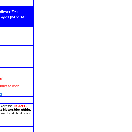
dieser Zeit
ragen per email
n!
 Adresse oben
l-Adresse.
In der E-
z Motorräder gültig
.
nd Bestellzeit notiert.