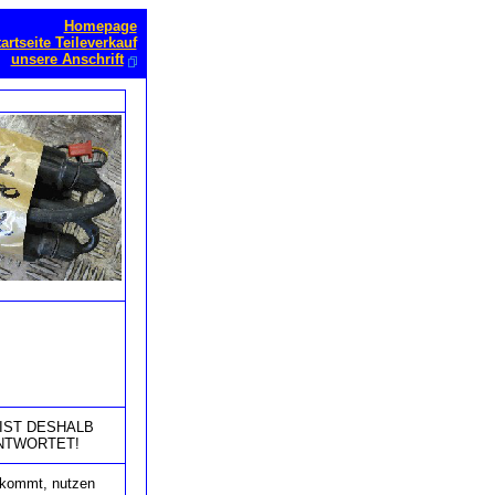
Homepage
artseite Teileverkauf
unsere Anschrift
IST DESHALB
NTWORTET!
e kommt, nutzen