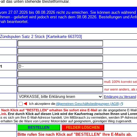
Fall das unten stehende Bestellformular.
 vom 27.07.2026 bis 08.08.2026 nicht zu erreichen. Sie können auch während 
hmen - geliefert wird jedoch erst nach dem 08.08.2026. Bestellungen und Anf
nah beantwortet.
 Zündspulen Satz 2 Stück [Karteikarte 663703]
t
muß 100% korrekt sei
nur wenn anders, als
Erklärung zu Versand
Ich akzeptiere die
Allgemeinen Geschäftsbedingungen (AGB)
:
Nach Klick auf "BESTELLEN" erhalten Sie sofort eine E-Mail
an die angegebene E-Mai
Link
. Erst durch Klick auf diesen Link wird der Kaufvertrag zwischen Ihnen und Loren
ass es sich um Ihre E-Mail-Adresse handelt. Um Mißbrauch zu vermeiden, werden IP-Adresse u
 so erhalten Sie die Ware von Lorenz Motorräder auf geeignetem, günstigen Weg zugesandt.
Bitte rufen Sie nach Klick auf "BESTELLEN" Ihre E-Mails ab.