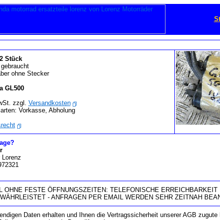
St
2 Stück
gebraucht
 aber ohne Stecker
a GL500
wSt. zzgl.
Versandkosten
arten: Vorkasse, Abholung
recht
rage?
r
 Lorenz
 972321
 OHNE FESTE ÖFFNUNGSZEITEN: TELEFONISCHE ERREICHBARKEIT 
EWÄHRLEISTET - ANFRAGEN PER EMAIL WERDEN SEHR ZEITNAH BEA
wendigen Daten erhalten und Ihnen die Vertragssicherheit unserer AGB zugut