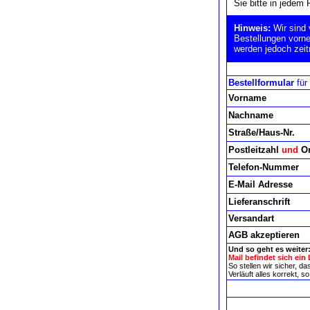
Sie bitte in jedem 
Hinweis:
Wir sind
Bestellungen vorne
werden jedoch zeit
Bestellformular
für
Vorname
Nachname
Straße/Haus-Nr.
Postleitzahl
und
Or
Telefon-Nummer
E-Mail Adresse
Lieferanschrift
Versandart
AGB akzeptieren
Und so geht es weiter
Mail befindet sich ein 
So stellen wir sicher, d
Verläuft alles korrekt,