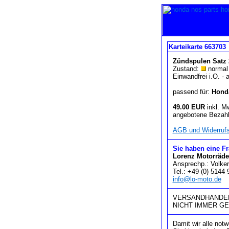
Karteikarte 663703
Zündspulen Satz 
Zustand:
normal 
Einwandfrei i.O. -
passend für:
Hond
49.00 EUR
inkl. M
angebotene Bezahl
AGB und Widerrufs
Sie haben eine F
Lorenz Motorräde
Ansprechp.: Volker
Tel.: +49 (0) 5144
info@lo-moto.de
VERSANDHANDEL
NICHT IMMER G
Damit wir alle not