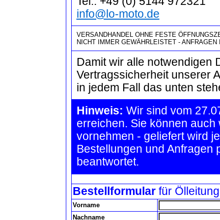
Tel.: +49 (0) 5144 972321
info@lo-moto.de
VERSANDHANDEL OHNE FESTE ÖFFNUNGSZEI
NICHT IMMER GEWÄHRLEISTET - ANFRAGEN
Damit wir alle notwendigen 
Vertragssicherheit unserer 
in jedem Fall das unten steh
Hinweis:
Wir sind vom 27.07
erreichen. Sie können auch 
vornehmen - geliefert wird 
Bestellungen und Anfragen 
beantwortet.
Bestellformular
für Ölleitun
Vorname
Nachname