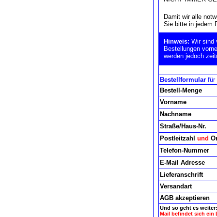
Damit wir alle not
Sie bitte in jedem 
Hinweis:
Wir sind
Bestellungen vorne
werden jedoch zeit
Bestellformular
für
Bestell-Menge
Vorname
Nachname
Straße/Haus-Nr.
Postleitzahl
und
Or
Telefon-Nummer
E-Mail Adresse
Lieferanschrift
Versandart
AGB akzeptieren
Und so geht es weiter
Mail befindet sich ein 