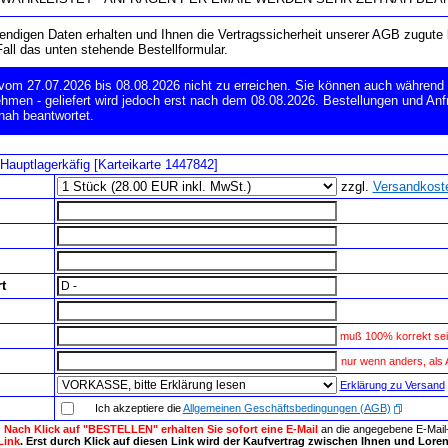
wendigen Daten erhalten und Ihnen die Vertragssicherheit unserer AGB zugut
Fall das unten stehende Bestellformular.
 vom 27.07.2026 bis 08.08.2026 nicht zu erreichen. Sie können auch während 
hmen - geliefert wird jedoch erst nach dem 08.08.2026. Bestellungen und Anf
nah beantwortet.
 Hauptlagerkäfig [Karteikarte 1447842]
zzgl.
Versandkost
t
muß 100% korrekt sei
nur wenn anders, als
Erklärung zu Versand
Ich akzeptiere die
Allgemeinen Geschäftsbedingungen (AGB)
:
Nach Klick auf "BESTELLEN" erhalten Sie sofort eine E-Mail
an die angegebene E-Mai
Link
. Erst durch Klick auf diesen Link wird der Kaufvertrag zwischen Ihnen und Loren