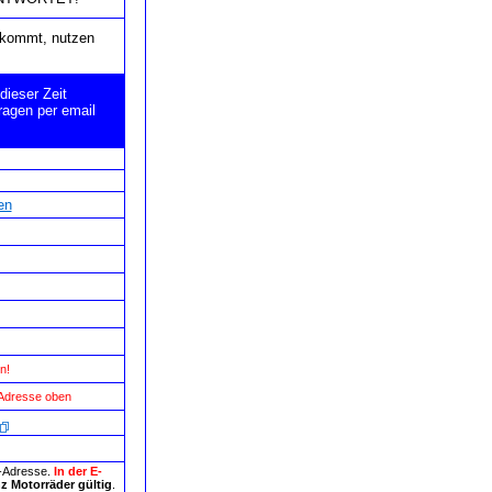
e kommt, nutzen
dieser Zeit
ragen per email
en
n!
 Adresse oben
l-Adresse.
In der E-
z Motorräder gültig
.