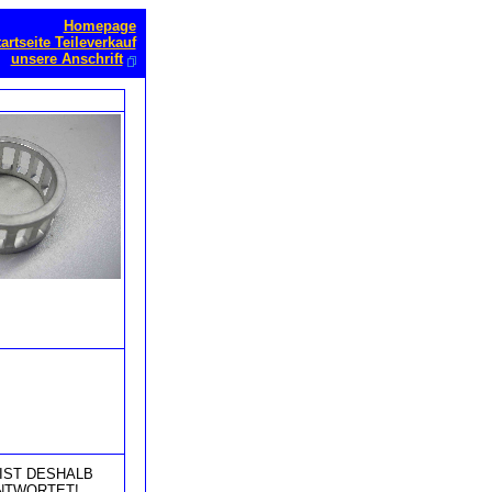
Homepage
artseite Teileverkauf
unsere Anschrift
IST DESHALB
NTWORTET!