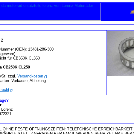
St
2
 2
il-Nummer (OEN): 13481-286-300
gerware)
Nicht für CB350K CL350
a CB250K CL250
wSt. zzgl.
Versandkosten
arten: Vorkasse, Abholung
recht
rage?
r
 Lorenz
 972321
 OHNE FESTE ÖFFNUNGSZEITEN: TELEFONISCHE ERREICHBARKEIT 
EWÄHRLEISTET - ANFRAGEN PER EMAIL WERDEN SEHR ZEITNAH BEA