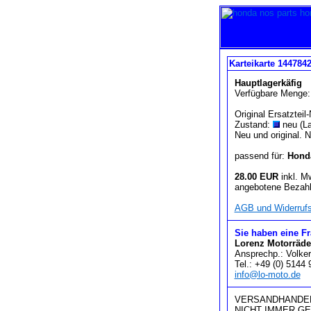
Karteikarte 144784
Hauptlagerkäfig
Verfügbare Menge:
Original Ersatzte
Zustand:
neu (La
Neu und original. 
passend für:
Hond
28.00 EUR
inkl. M
angebotene Bezahl
AGB und Widerrufs
Sie haben eine F
Lorenz Motorräde
Ansprechp.: Volker
Tel.: +49 (0) 5144
info@lo-moto.de
VERSANDHANDEL
NICHT IMMER G