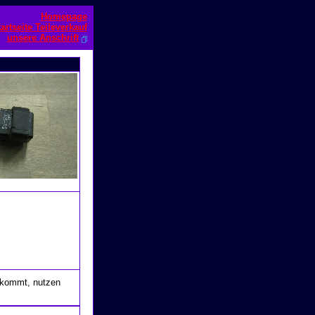
Homepage
artseite Teileverkauf
unsere Anschrift
e kommt, nutzen