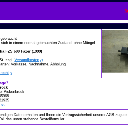
St
9
gebraucht
et sich in einem normal gebrauchten Zustand, ohne Mängel.
a FZS 600 Fazer (1999)
St. zzgl.
Versandkosten
arten: Vorkasse, Nachnahme, Abholung
recht
rage?
rock
el Pickenbrock
 85968
 81935
net
wendigen Daten erhalten und Ihnen die Vertragssicherheit unserer AGB zugut
Fall das unten stehende Bestellformular.