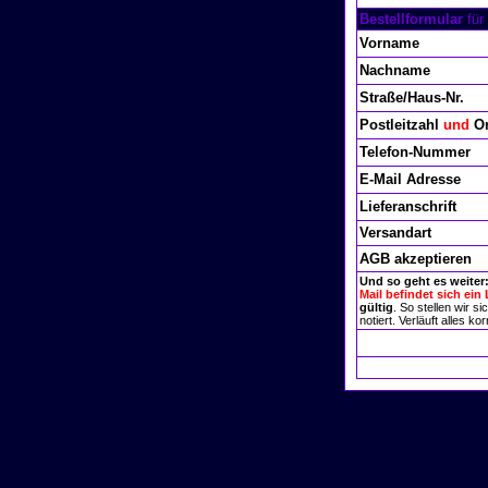
Bestellformular
für
Vorname
Nachname
Straße/Haus-Nr.
Postleitzahl
und
Or
Telefon-Nummer
E-Mail Adresse
Lieferanschrift
Versandart
AGB akzeptieren
Und so geht es weiter
Mail befindet sich ein 
gültig
. So stellen wir 
notiert. Verläuft alles 