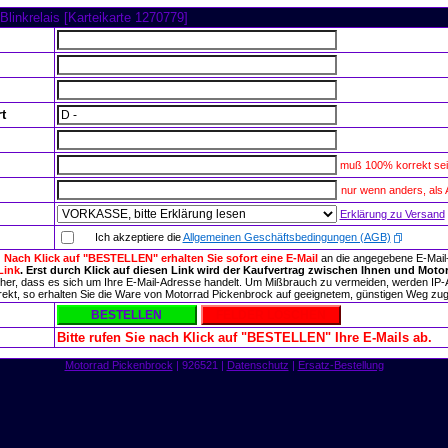
 Blinkrelais [Karteikarte 1270779]
t
muß 100% korrekt sei
nur wenn anders, als
Erklärung zu Versand
Ich akzeptiere die
Allgemeinen Geschäftsbedingungen (AGB)
:
Nach Klick auf "BESTELLEN" erhalten Sie sofort eine E-Mail
an die angegebene E-Mai
Link
. Erst durch Klick auf diesen Link wird der Kaufvertrag zwischen Ihnen und Moto
sicher, dass es sich um Ihre E-Mail-Adresse handelt. Um Mißbrauch zu vermeiden, werden IP-
korrekt, so erhalten Sie die Ware von Motorrad Pickenbrock auf geeignetem, günstigen Weg zu
Bitte rufen Sie nach Klick auf "BESTELLEN" Ihre E-Mails ab.
Motorrad Pickenbrock
| 926521 |
Datenschutz
|
Ersatz-Bestellung