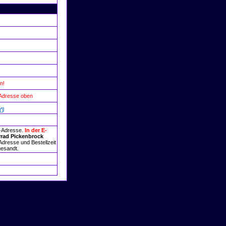
n!
 Adresse oben
l-Adresse.
In der E-
rrad Pickenbrock
Adresse und Bestellzeit
gesandt.