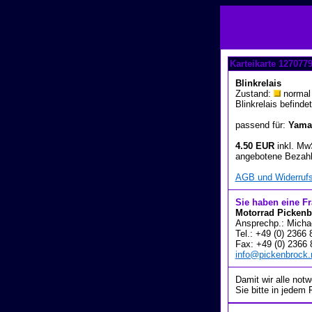
Karteikarte 127077
Blinkrelais
Zustand:
normal 
Blinkrelais befind
passend für:
Yamah
4.50 EUR
inkl. Mw
angebotene Bezahl
AGB und Widerrufs
Sie haben eine F
Motorrad Pickenb
Ansprechp.: Micha
Tel.: +49 (0) 2366
Fax: +49 (0) 2366
info@pickenbrock.
Damit wir alle not
Sie bitte in jedem 