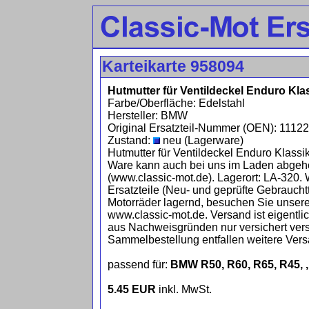
Karteikarte 958094
Hutmutter für Ventildeckel Enduro Klass
Farbe/Oberfläche: Edelstahl
Hersteller: BMW
Original Ersatzteil-Nummer (OEN): 1112
Zustand:
neu (Lagerware)
Hutmutter für Ventildeckel Enduro Klassik,
Ware kann auch bei uns im Laden abgehol
(www.classic-mot.de). Lagerort: LA-320. 
Ersatzteile (Neu- und geprüfte Gebrauchtt
Motorräder lagernd, besuchen Sie unsere
www.classic-mot.de. Versand ist eigentlic
aus Nachweisgründen nur versichert ver
Sammelbestellung entfallen weitere Ver
passend für:
BMW R50, R60, R65, R45, ,
5.45 EUR
inkl. MwSt.