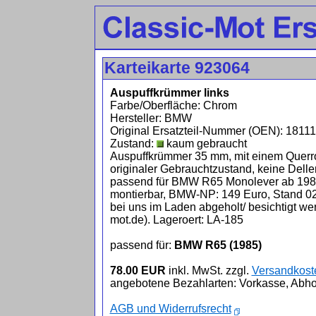
Karteikarte 923064
Auspuffkrümmer links
Farbe/Oberfläche: Chrom
Hersteller: BMW
Original Ersatzteil-Nummer (OEN): 1811
Zustand:
kaum gebraucht
Auspuffkrümmer 35 mm, mit einem Querro
originaler Gebrauchtzustand, keine Delle
passend für BMW R65 Monolever ab 1985. 
montierbar, BMW-NP: 149 Euro, Stand 0
bei uns im Laden abgeholt/ besichtigt we
mot.de). Lageroert: LA-185
passend für:
BMW R65 (1985)
78.00 EUR
inkl. MwSt. zzgl.
Versandkost
angebotene Bezahlarten: Vorkasse, Abho
AGB und Widerrufsrecht