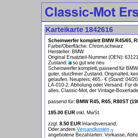
Karteikarte 1842616
Scheinwerfer komplett BMW R45/65, 
Farbe/Oberfläche: Chrom,schwarz
Hersteller: BMW
Original Ersatzteil-Nummer (OEN): 631
Zustand:
so gut wie neu
Scheinwerfer komplett, passend für BM
guter, sturzfreier Zustand, Originalteil, k
gelaufen. Neupreis: 465.- € (Stand: 04/20
LA-010-2. Abholung oder Versand. Für die
alles. Classic-Mot, der Vintage-Boxerlade
passend für:
BMW R45, R65, R80ST (19
195.00 EUR
inkl. MwSt.
zzgl.
8.50 EUR
Inlandsversand.
Oder andere
Versandkosten
angebotene Bezahlarten: Vorkasse, Abho